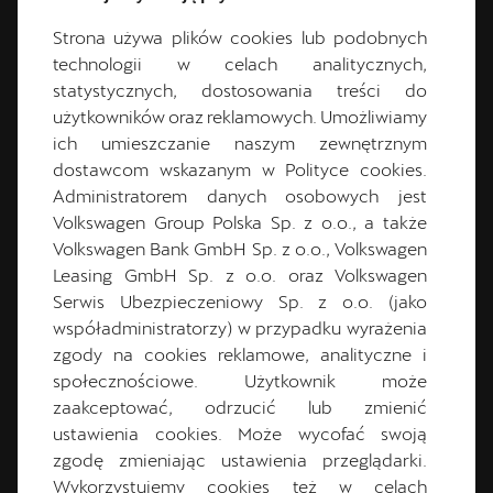
+48 32 335 92 31
Strona używa plików cookies lub podobnych
cupra.gliwice@lellek.com.pl
technologii w celach analitycznych,
Godziny otwarcia
statystycznych, dostosowania treści do
użytkowników oraz reklamowych. Umożliwiamy
Poniedziałek:
8:00
-
18:00
ich umieszczanie naszym zewnętrznym
Wtorek:
8:00
-
18:00
dostawcom wskazanym w Polityce cookies.
Środa:
8:00
-
18:00
Administratorem danych osobowych jest
Czwartek:
8:00
-
18:00
Volkswagen Group Polska Sp. z o.o., a także
Piątek:
8:00
-
18:00
Volkswagen Bank GmbH Sp. z o.o., Volkswagen
Sobota:
8:00
-
14:00
Leasing GmbH Sp. z o.o. oraz Volkswagen
Niedziela:
Nieczynne
Serwis Ubezpieczeniowy Sp. z o.o. (jako
współadministratorzy) w przypadku wyrażenia
zgody na cookies reklamowe, analityczne i
społecznościowe. Użytkownik może
zaakceptować, odrzucić lub zmienić
ustawienia cookies. Może wycofać swoją
zgodę zmieniając ustawienia przeglądarki.
Wykorzystujemy cookies też w celach