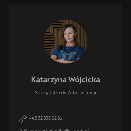
Katarzyna
Wójcicka
Specjalistka ds. Administracji
+48 32 335 92 31
cupra.gliwice@lellek.com.pl