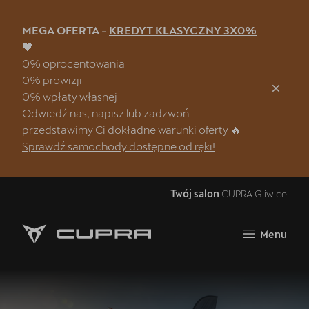
MEGA OFERTA -
KREDYT KLASYCZNY 3X0%
Zamknij
🖤
0% oprocentowania
Strona główna
0% prowizji
0% wpłaty własnej
Oferta i aktualności
Odwiedź nas, napisz lub zadzwoń -
Samochody dostępne od ręki
przedstawimy Ci dokładne warunki oferty 🔥
Sprawdź samochody dostępne od ręki!
OTOMOTO
5 lat gwarancji
Twój salon
CUPRA Gliwice
Finansowanie
Menu
Serwis
Oryginalne części zamienne