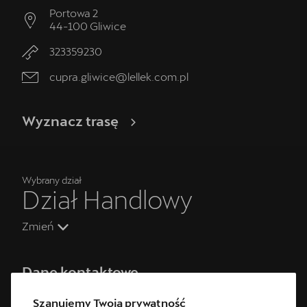
Portowa 2
44-100
Gliwice
323359230
cupra.gliwice@lellek.com.pl
Wyznacz trasę
Wybrany dział
Dział Handlowy
Zmień
Dane kontaktowe
+48 32 335 92 30
Szanujemy Twoją prywatność