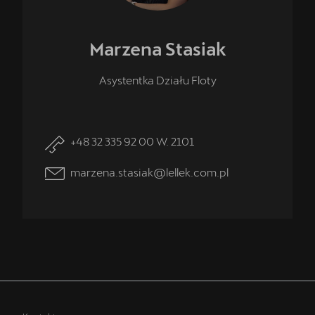
Marzena
Stasiak
Asystentka Działu Floty
+48 32 335 92 00 W. 2101
marzena.stasiak@lellek.com.pl