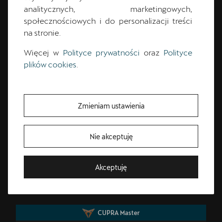
analitycznych, marketingowych,
społecznościowych i do personalizacji treści
na stronie.
Więcej w
Polityce prywatności
oraz
Polityce
plików cookies
.
Jakub
Władyszewski
Kierownik Działu Sprzedaży
Zmieniam ustawienia
+48 32 335 92 31
Nie akceptuję
cupra.gliwice@lellek.com.pl
Bezpłatna jazda próbna
Akceptuję
Przetestuj model z wybranym silnikiem i skrzynią biegów
CUPRA Master