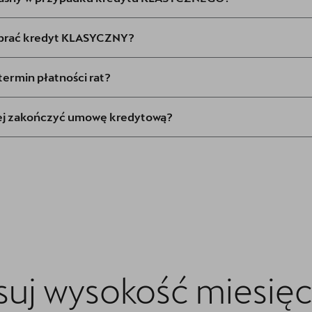
ybrać kredyt KLASYCZNY?
ermin płatności rat?
ej zakończyć umowę kredytową?
uj wysokość miesię