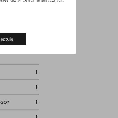
eptuję
+
+
+
NEGO?
+