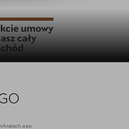
EGO
ch ratach, a po