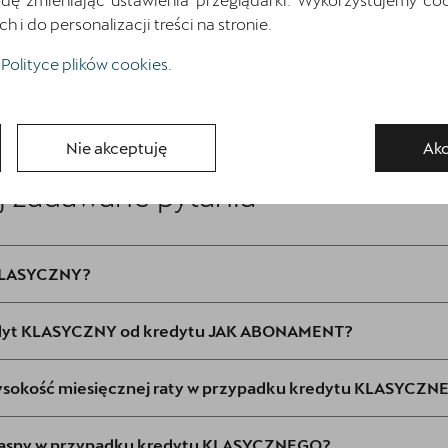
i do personalizacji treści na stronie.
Polityce plików cookies
.
Nie akceptuję
Akc
j zadawane pytania
 KLASYCZNY?
redyt KLASYCZNY od kredytu JAK ABONAMENT?
ysokość miesięcznej raty w przypadku kredytu KLASYCZ
własny w przypadku kredytu KLASYCZNEGO?