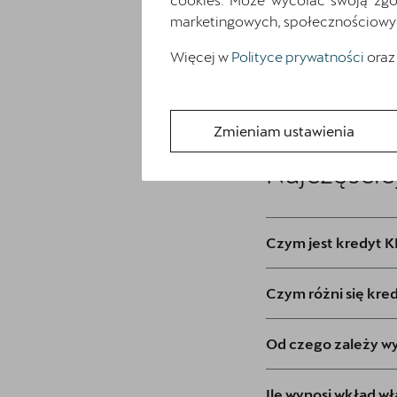
marketingowych, społecznościowych 
Więcej w
Polityce prywatności
oraz
Zmieniam ustawienia
Najczęście
Czym jest kredyt
Czym różni się k
Od czego zależy w
Ile wynosi wkład 