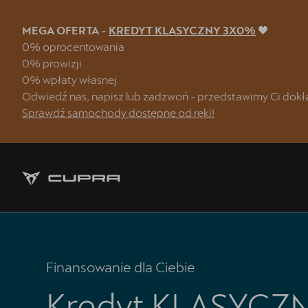
MEGA OFERTA -
KREDYT KLASYCZNY 3X0%
🖤
0% oprocentowania
0% prowizji
0% wpłaty własnej
Strona główna
Odwiedź nas, napisz lub zadzwoń - przedstawimy Ci dokła
Sprawdź samochody dostępne od ręki!
Oferta i aktualności
Samochody dostępne od ręki
OTOMOTO
5 lat gwarancji
Finansowanie
Finansowanie dla Ciebie
Serwis
Kredyt KLASYCZ