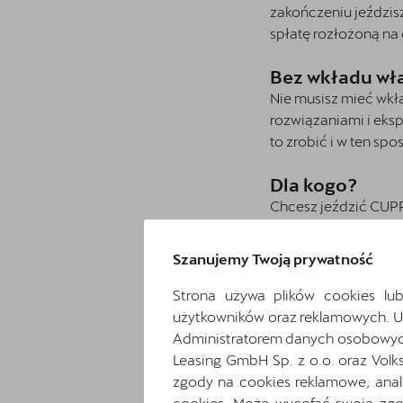
zakończeniu jeździsz
spłatę rozłożoną na 
Bez wkładu wł
Nie musisz mieć wkł
rozwiązaniami i eks
to zrobić i w ten sp
Dla kogo?
Chcesz jeździć CUPR
Dlaczego wart
Szanujemy Twoją prywatność
Spłacasz całą w
decyzję o odsprze
Strona używa plików cookies lub
Przez cały okres
użytkowników oraz reklamowych. 
spłaty.
Administratorem danych osobowych 
Elastycznie okre
Leasing GmbH Sp. z o.o. oraz Volk
własny.
zgody na cookies reklamowe, anal
cookies. Może wycofać swoją zgod