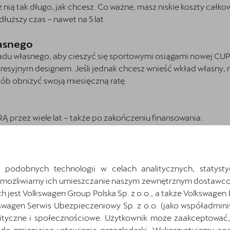
 nią tak długo, jak chcesz. Co ważne, masz niskie koszty całko
dłuższy czas – nawet na 5 lat.
asnego
adu własnego, aby cieszyć się sportowymi osiągami nowej CU
presyjnym designem. Jeśli jednak chcesz wnieść wkład własny,
osób obniżyć swoją miesięczną ratę.
Ą przez wiele lat – także po zakończeniu finansowania.
o?
artość auta, a po zakończeniu finansowania możesz go dalej u
daży.
 podobnych technologii w celach analitycznych, statysty
 umowy korzystasz z niskich kosztów całkowitych kredytu i dł
Umożliwiamy ich umieszczanie naszym zewnętrznym dostawco
jest Volkswagen Group Polska Sp. z o.o., a także Volkswagen
ślasz wysokość miesięcznej raty, ustalając okres kredytowania
swagen Serwis Ubezpieczeniowy Sp. z o.o. (jako współadmini
ityczne i społecznościowe. Użytkownik może zaakceptować, 
ę zmieniając ustawienia przeglądarki. Wykorzystujemy cook