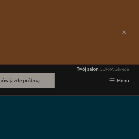
Zamknij
Twój salon
CUPRA Gliwice
ów jazdę próbną
Menu
Bezpłatna jazda próbna
Przetestuj model z wybranym silnikiem
i skrzynią biegów