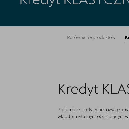
Oryginalne części zamienne
Akcesoria CUPRA
Jazda próbna CUPRĄ
Porównanie produktów
K
Kontakt
Kredyt KL
Preferujesz tradycyjne rozwiązani
wkładem własnym obniżającym wyso