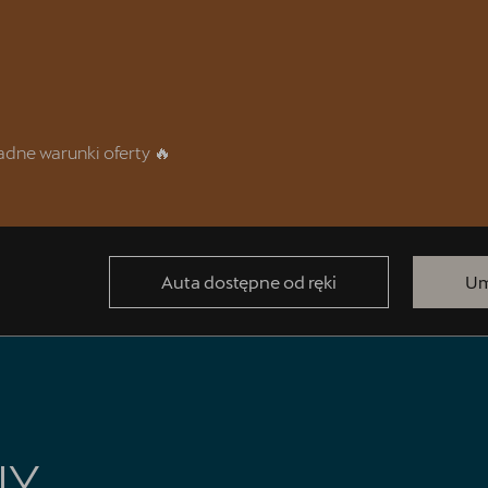
dne warunki oferty 🔥
Auta dostępne od ręki
Um
NY