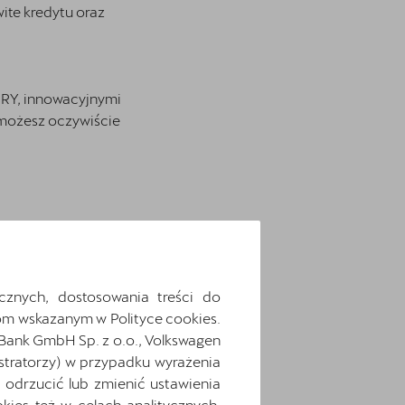
wite kredytu oraz
PRY, innowacyjnymi
 możesz oczywiście
żytkować lub podjąć
cznych, dostosowania treści do
uższego okresu
m wskazanym w Polityce cookies.
 Bank GmbH Sp. z o.o., Volkswagen
 i wnosząc wkład
stratorzy) w przypadku wyrażenia
odrzucić lub zmienić ustawienia
ies też w celach analitycznych,