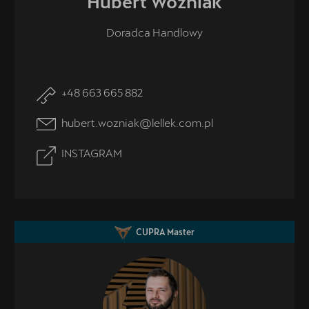
Hubert
Woźniak
Doradca Handlowy
+48 663 665 882
hubert.wozniak@lellek.com.pl
INSTAGRAM
CUPRA Master