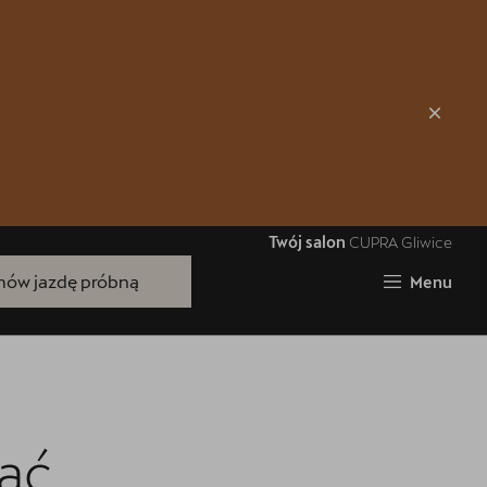
Zamknij
Twój salon
CUPRA Gliwice
ów jazdę próbną
Menu
Bezpłatna jazda próbna
Przetestuj model z wybranym silnikiem
i skrzynią biegów
rać