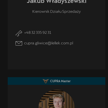
Jakub
Władyszewski
Kierownik Działu Sprzedaży
+48 32 335 92 31
cupra.gliwice@lellek.com.pl
CUPRA Master