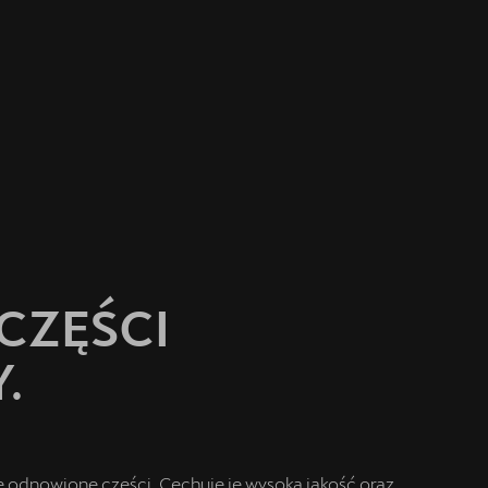
CZĘŚCI
.
odnowione części. Cechuje je wysoka jakość oraz