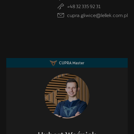
+48 32 335 92 31
cupra.gliwice@lellek.com.pl
CUPRA Master