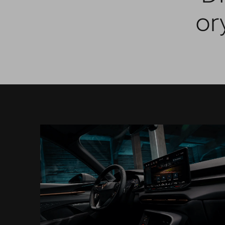
Oryginalne części zamienne
or
Akcesoria CUPRA
Jazda próbna CUPRĄ
Kontakt