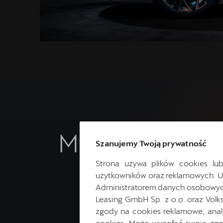
Masz pytania?
Szanujemy Twoją prywatność
Strona używa plików cookies lub
użytkowników oraz reklamowych. 
Administratorem danych osobowych 
Leasing GmbH Sp. z o.o. oraz Volk
zgody na cookies reklamowe, anal
cookies. Może wycofać swoją zgod