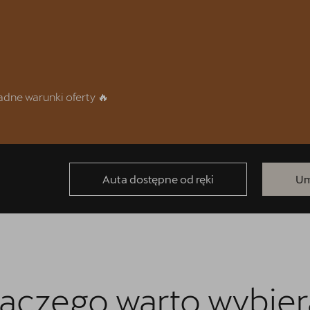
dne warunki oferty 🔥
Auta dostępne od ręki
Um
aczego warto wybie