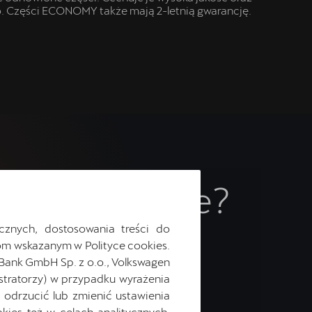
tko. Części ECONOMY także mają 2-letnią gwarancję.
tę w serwisie?
.
cznych, dostosowania treści do
m wskazanym w Polityce cookies.
 Bank GmbH Sp. z o.o., Volkswagen
stratorzy) w przypadku wyrażenia
odrzucić lub zmienić ustawienia
ies też w celach analitycznych,