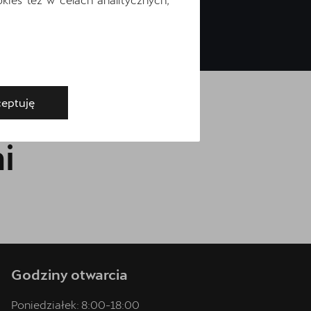
eptuję
i
Godziny otwarcia
Poniedziałek:
8:00
-
18:00