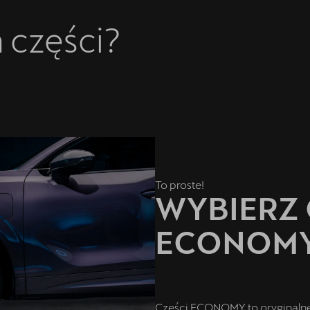
 części?
To proste!
WYBIERZ 
ECONOMY
Części ECONOMY to oryginalne 