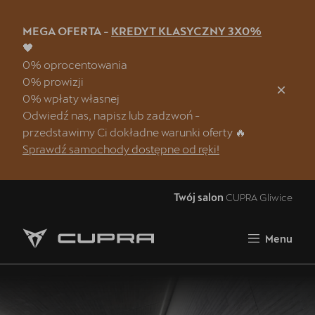
MEGA OFERTA -
KREDYT KLASYCZNY 3X0%
Zamknij
🖤
0% oprocentowania
Strona główna
0% prowizji
0% wpłaty własnej
Oferta i aktualności
Odwiedź nas, napisz lub zadzwoń -
Samochody dostępne od ręki
przedstawimy Ci dokładne warunki oferty 🔥
Sprawdź samochody dostępne od ręki!
OTOMOTO
5 lat gwarancji
Twój salon
CUPRA Gliwice
Finansowanie
Menu
Serwis
Oryginalne części zamienne