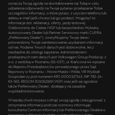
oznacza Twoją zgodę na skontaktowanie się Tobą w celu
udzielenia odpowiedzi na Twoje pytania i przekazanie Tobie
szczegółów informacji, o które pytasz, z użyciem telefonu lub
adresu e-mail (jeśli chcesz lub go podasz). Mogą być to
informacje dot. reklamacji, oferty, jazdy testowej.
Oddzwonimy do Ciebie (VGP lub bezpośrednio Wybrany
Autoryzowany Dealer lub Partner Serwisowy marki CUPRA
„Preferowany Dealer”), zweryfikujemy Twoje dane i
potwierdzimy Twoje zainteresowanie uzyskaniem informacji
od nas. Podanie Twoich danych jest dobrowolne, lecz
niezbędne do obsługi zapytania. Administratorem
przekazanych nam danych jest Volkswagen Group Polska sp. z
o.o. z siedzibą w Poznaniu (61-037), ul. Krańcowa 44 wpisana
do Rejestru Przedsiębiorców prowadzonego przez Sąd
Rejonowy w Poznaniu – Nowe Miasto i Wilda, VIII Wydział
Gospodarczy pod numerem KRS 0000327143, NIP 782-24-
63-563, REGON 301062169 (VGP) oraz jeśli się zgodzisz
także Preferowany Dealer, działający na zasadzie
współadministrowania.
W każdej chwili możesz cofnąć swoją zgodę i zrezygnować z
otrzymania informacji podczas rozmowy informując
konsultanta Centrum Informacji lub Preferowanego Dealera o
rezygnacji z dalszego kontaktu w tym zakresie (utrata