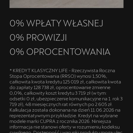
0% WPŁATY WŁASNEJ
0% PROWIZJI
0% OPROCENTOWANIA
* KREDYT KLASYCZNY LIFE - Rzeczywista Roczna
Stopa Oprocentowania (RRSO) wynosi 1,50%,
całkowita kwota kredytu 125 019 zł, całkowita kwota
do zapłaty 128 738 zł, oprocentowanie zmienne
0,0%, całkowity koszt kredytu 3 719 zł (w tym:
odsetki 0 zł, ubezpieczenie komunikacyjne na 1. rok 3
719 zł), 48 miesięcznych rat równych po 2 605 zł.
Kalkulacja została dokonana na dzień 11.06.2026 na
reprezentatywnym przykładzie. Kredyt na wybrane
modele marki CUPRA z rocznika 2026. Niniejsza
informacja nie stanowi oferty w rozumieniu kodeksu
cywilnego. Dostępność i warunki produktu mogą ulec