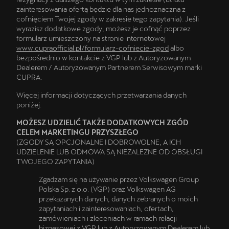
zainteresowania ofertą będzie dla nas jednoznaczna z
cofnięciem Twojej zgody w zakresie tego zapytania). Jeśli
wyrazisz dodatkowe zgody, możesz je cofnąć poprzez
formularz umieszczony na stronie internetowej
www.cupraofficial.pl/formularz-cofniecie-zgod
albo
bezpośrednio w kontakcie z VGP lub z Autoryzowanym
Dealerem / Autoryzowanym Partnerem Serwisowym marki
CUPRA.
Więcej informacji dotyczących przetwarzania danych
poniżej.
MOŻESZ UDZIELIĆ TAKŻE DODATKOWYCH ZGÓD
CELEM MARKETINGU PRZYSZŁEGO
(ZGODY SĄ OPCJONALNE I DOBROWOLNE, A ICH
UDZIELENIE LUB ODMOWA SĄ NIEZALEŻNE OD OBSŁUGI
TWOJEGO ZAPYTANIA)
Zgadzam się na używanie przez Volkswagen Group
Polska Sp. z o.o. (VGP) oraz Volkswagen AG
przekazanych danych, danych zebranych o moich
zapytaniach i zainteresowaniach, ofertach,
zamówieniach i zleceniach w ramach relacji
biznesowej z VGP lub z Autoryzowanym Dealerem lub