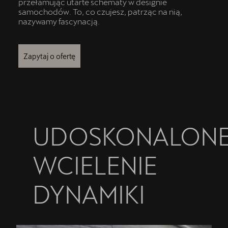
przełamując utarte schematy w designie
samochodów. To, co czujesz, patrząc na nią,
nazywamy fascynacją.
Zapytaj o ofertę
UDOSKONALON
WCIELENIE
DYNAMIKI