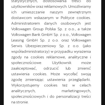
statystycznych, dostosowania treści do
użytkowników oraz reklamowych. Umożliwiamy
ich umieszczanie naszym zewnętrznym
dostawcom wskazanym w Polityce cookies.
Administratorem danych osobowych jest
LEASING KLASYCZNY 103%
Volkswagen Group Polska Sp. z o.o., a także
Volkswagen Bank GmbH Sp. z o.o., Volkswagen
Leasing GmbH Sp. z o.o. oraz Volkswagen
Suma opłat 103% dostępna dla parametrów leasingu:
Serwis Ubezpieczeniowy Sp. z o.o. (jako
opłata wstępna: 30%, okres leasingu: 36 miesięcy,
współadministratorzy) w przypadku wyrażenia
wartość wykupu: 36 miesięcy - 1%.
zgody na cookies reklamowe, analityczne i
społecznościowe. Użytkownik może
zaakceptować, odrzucić lub zmienić
ustawienia cookies. Może wycofać swoją
Zapytaj o ofertę
zgodę zmieniając ustawienia przeglądarki.
Wykorzystujemy cookies też w celach
analitycznych, marketingowych,
społecznościowych i do personalizacji treści
na stronie.